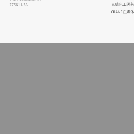
克瑞化工医药
77381 USA
CRANE在媒