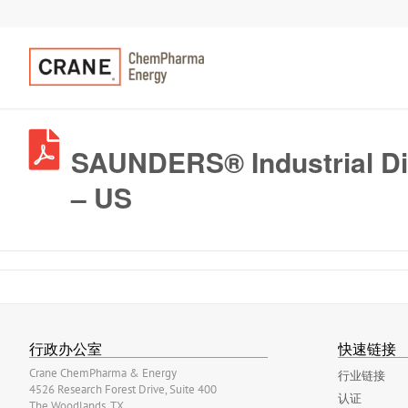
SAUNDERS® Industrial Di
– US
行政办公室
快速链接
Crane ChemPharma & Energy
行业链接
4526 Research Forest Drive, Suite 400
认证
The Woodlands, TX