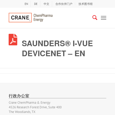
EN
DE
中文
合作伙伴门户
技术图书馆
SAUNDERS® I-VUE
DEVICENET – EN
行政办公室
Crane ChemPharma & Energy
4526 Research Forest Drive, Suite 400
The Woodlands, TX