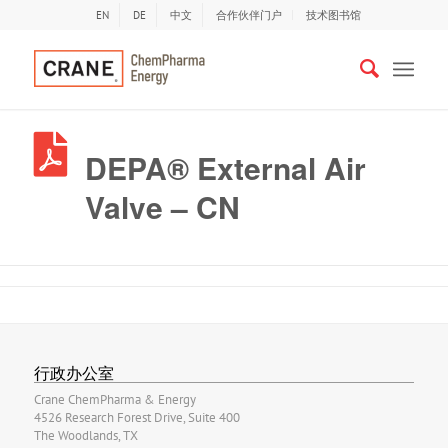
EN
DE
中文
合作伙伴门户
技术图书馆
DEPA® External Air
Valve – CN
行政办公室
Crane ChemPharma & Energy
4526 Research Forest Drive, Suite 400
The Woodlands, TX