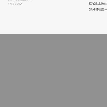
克瑞化工医药
77381 USA
CRANE在媒