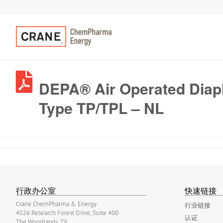
DEPA® Air Operated Diap
Type TP/TPL – NL
行政办公室
快速链接
Crane ChemPharma & Energy
行业链接
4526 Research Forest Drive, Suite 400
认证
The Woodlands, TX