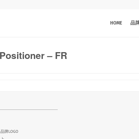
HOME
品
 Positioner – FR
品牌LOGO