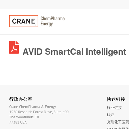
AVID SmartCal Intelligent
行政办公室
快速链接
Crane ChemPharma & Energy
行业链接
4526 Research Forest Drive, Suite 400
认证
The Woodlands, TX
克瑞化工医药
77381 USA