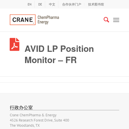
EN
DE
中文
合作伙伴门户
技术图书馆
AVID LP Position
Monitor – FR
行政办公室
Crane ChemPharma & Energy
4526 Research Forest Drive, Suite 400
The Woodlands, TX