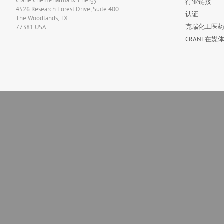
Crane ChemPharma & Energy
行业链接
4526 Research Forest Drive, Suite 400
认证
The Woodlands, TX
克瑞化工医药
77381 USA
CRANE在媒