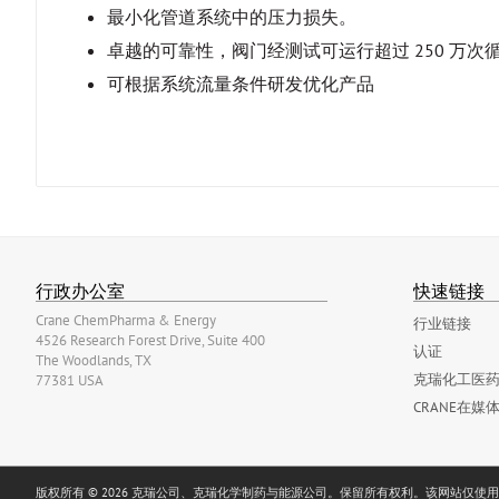
最小化管道系统中的压力损失。
卓越的可靠性，阀门经测试可运行超过 250 万次循
可根据系统流量条件研发优化产品
行政办公室
快速链接
Crane ChemPharma & Energy
行业链接
4526 Research Forest Drive, Suite 400
认证
The Woodlands, TX
克瑞化工医药
77381 USA
CRANE在媒
版权所有 © 2026 克瑞公司、克瑞化学制药与能源公司。保留所有权利。该网站仅使用必