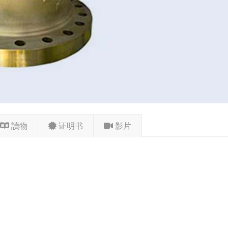
讀物
证明书
影片