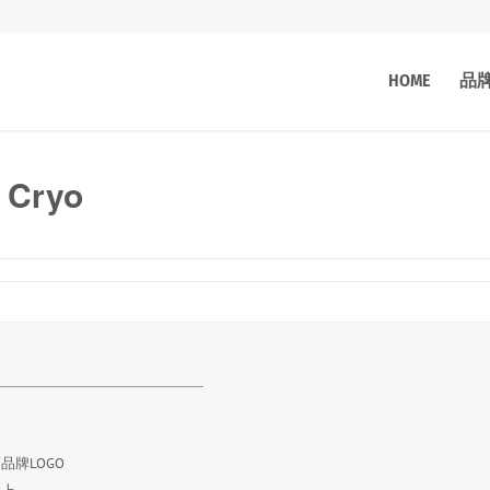
HOME
品
s Cryo
品牌LOGO