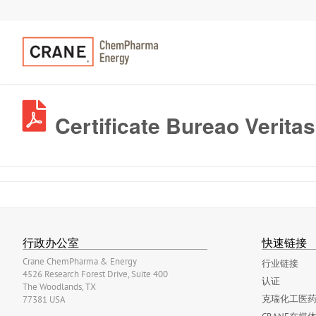
Certificate Bureao Verita
行政办公室
快速链接
Crane ChemPharma & Energy
行业链接
4526 Research Forest Drive, Suite 400
认证
The Woodlands, TX
克瑞化工医药
77381 USA