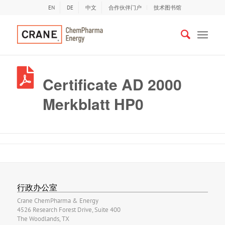
EN
DE
中文
合作伙伴门户
技术图书馆
Certificate AD 2000
Merkblatt HP0
行政办公室
Crane ChemPharma & Energy
4526 Research Forest Drive, Suite 400
The Woodlands, TX