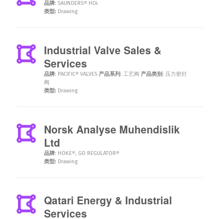
品牌
:
SAUNDERS® HC4
类型:
Drawing
Industrial Valve Sales &
Services
品牌
:
PACIFIC® VALVES
产品系列
:
工艺阀
产品类别
:
压力密封
阀
类型:
Drawing
Norsk Analyse Muhendislik
Ltd
品牌
:
HOKE®
,
GO REGULATOR®
类型:
Drawing
Qatari Energy & Industrial
Services