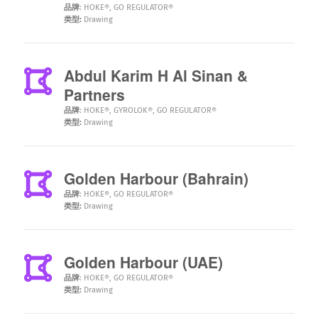
品牌
:
HOKE®
,
GO REGULATOR®
类型:
Drawing
Abdul Karim H Al Sinan &
Partners
品牌
:
HOKE®
,
GYROLOK®
,
GO REGULATOR®
类型:
Drawing
Golden Harbour (Bahrain)
品牌
:
HOKE®
,
GO REGULATOR®
类型:
Drawing
Golden Harbour (UAE)
品牌
:
HOKE®
,
GO REGULATOR®
类型:
Drawing