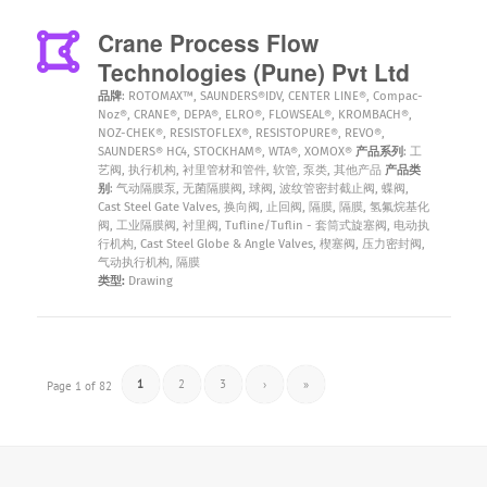
Crane Process Flow
Technologies (Pune) Pvt Ltd
品牌
:
ROTOMAX™
,
SAUNDERS®IDV
,
CENTER LINE®
,
Compac-
Noz®
,
CRANE®
,
DEPA®
,
ELRO®
,
FLOWSEAL®
,
KROMBACH®
,
NOZ-CHEK®
,
RESISTOFLEX®
,
RESISTOPURE®
,
REVO®
,
SAUNDERS® HC4
,
STOCKHAM®
,
WTA®
,
XOMOX®
产品系列
:
工
艺阀
,
执行机构
,
衬里管材和管件
,
软管
,
泵类
,
其他产品
产品类
别
:
气动隔膜泵
,
无菌隔膜阀
,
球阀
,
波纹管密封截止阀
,
蝶阀
,
Cast Steel Gate Valves
,
换向阀
,
止回阀
,
隔膜
,
隔膜
,
氢氟烷基化
阀
,
工业隔膜阀
,
衬里阀
,
Tufline/Tuflin - 套筒式旋塞阀
,
电动执
行机构
,
Cast Steel Globe & Angle Valves
,
楔塞阀
,
压力密封阀
,
气动执行机构
,
隔膜
类型:
Drawing
1
2
3
›
»
Page 1 of 82