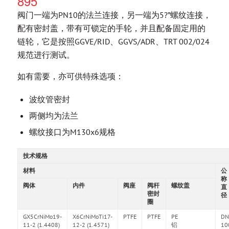
895
阀门一端为PN10的法兰连接，另一端为5?”螺纹连接，
配有密封盖，带有可锁定的手轮，并且配备固定用的
链轮，它是按照GGVE/RID、GGVS/ADR、TRT 002/024
规范进行测试。
如有需要，亦可供特殊选项：
波纹管密封
两侧均为法兰
螺纹接口为M130x6规格
技术规格
材料
公
称
阀体
内件
阀座
阀杆
螺纹盖
直
密封
径
圈
GX5CrNiMo19-
X6CrNiMoTi17-
PTFE
PTFE
PE
DN
11-2 (1.4408)
12-2 (1.4571)
铝
10