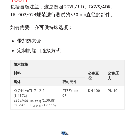
包括盲板法兰，这是按照GGVE/RID、GGVS/ADR、
TRT002/024规范进行测试的330mm直径的部件。
如有需要，亦可供特殊选项：
带加热夹套
定制的端口连接方式
技术规格
材料
公称直
公称压
径
力
阀体
密封元件
X6CrNiMoTi17-12-2
PTFEViton
DN 100
PN 10
(1.4571)
GF
S235JRG2
(1.0038)
[RSt 37-2]
P235G1TH
(1.0305)
[St 35.8]