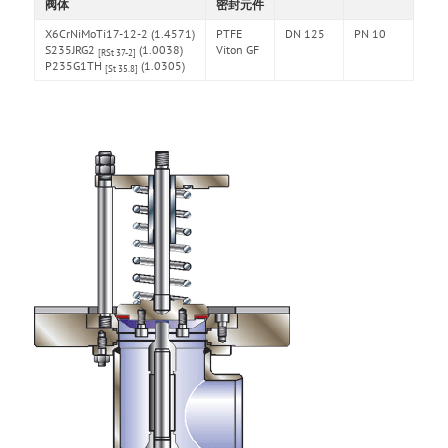
阀体
密封元件
X6CrNiMoTi17-12-2 (1.4571)
PTFE
DN 125
PN 10
S235JRG2
(1.0038)
Viton GF
[RSt 37-2]
P235G1TH
(1.0305)
[St 35.8]