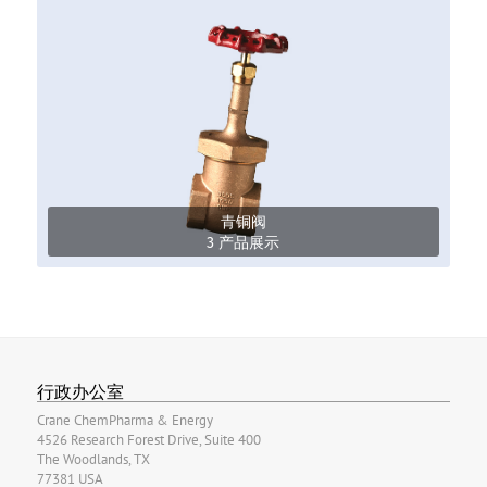
青铜阀
3 产品展示
行政办公室
Crane ChemPharma & Energy
4526 Research Forest Drive, Suite 400
The Woodlands, TX
77381 USA