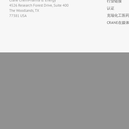
Crane ChemPharma & Energy
行业链接
4526 Research Forest Drive, Suite 400
认证
The Woodlands, TX
克瑞化工医药
77381 USA
CRANE在媒