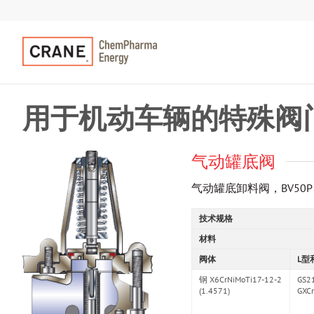
用于机动车辆的特殊阀
气动罐底阀
气动罐底卸料阀，BV50P
技术规格
材料
阀体
L型
钢 X6CrNiMoTi17-12-2
GS2
(1.4571)
GXCr