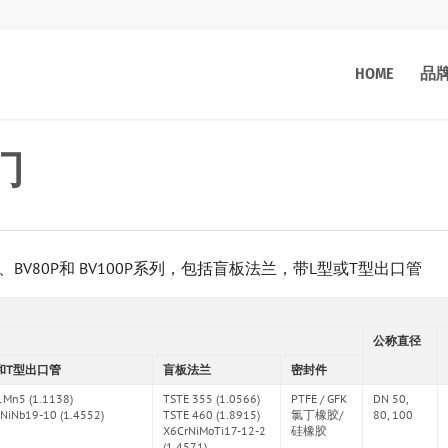
HOME
品
门
、BV80P和 BV100P系列，包括盲板法兰，带L型或T型出口管
公称直径
和T型出口管
盲板法兰
密封件
1Mn5 (1.1138)
TSTE 355 (1.0566)
PTFE / GFK
DN 50,
NiNb19-10 (1.4552)
TSTE 460 (1.8915)
氯丁橡胶/
80, 100
X6CrNiMoTi17-12-2
硅橡胶
(1.4571)