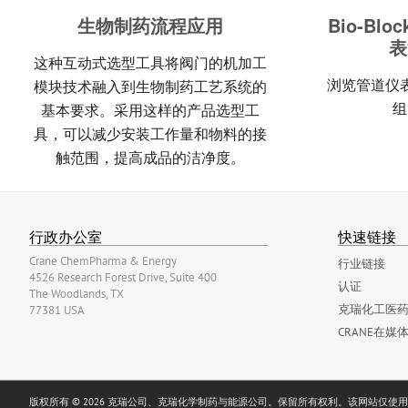
生物制药流程应用
Bio-B
表
这种互动式选型工具将阀门的机加工
浏览管道仪
模块技术融入到生物制药工艺系统的
组
基本要求。采用这样的产品选型工
具，可以减少安装工作量和物料的接
触范围，提高成品的洁净度。
行政办公室
快速链接
Crane ChemPharma & Energy
行业链接
4526 Research Forest Drive, Suite 400
认证
The Woodlands, TX
克瑞化工医药
77381 USA
CRANE在媒
版权所有 © 2026 克瑞公司、克瑞化学制药与能源公司。保留所有权利。该网站仅使用必