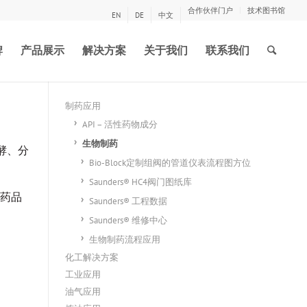
合作伙伴门户
技术图书馆
EN
DE
中文
牌
产品展示
解决方案
关于我们
联系我们
制药应用
API – 活性药物成分
生物制药
酵、分
Bio-Block定制组阀的管道仪表流程图方位
Saunders® HC4阀门图纸库
药品
Saunders® 工程数据
Saunders® 维修中心
生物制药流程应用
化工解决方案
工业应用
油气应用