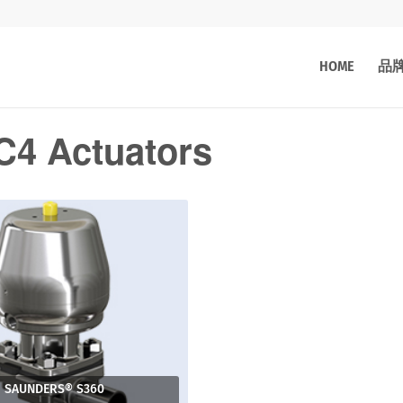
HOME
品
4 Actuators
SAUNDERS® S360