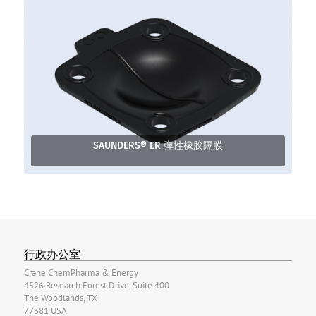
SAUNDERS® ER 弹性橡胶隔膜
行政办公室
Crane ChemPharma & Energy
4526 Research Forest Drive, Suite 400
The Woodlands, TX
77381 USA