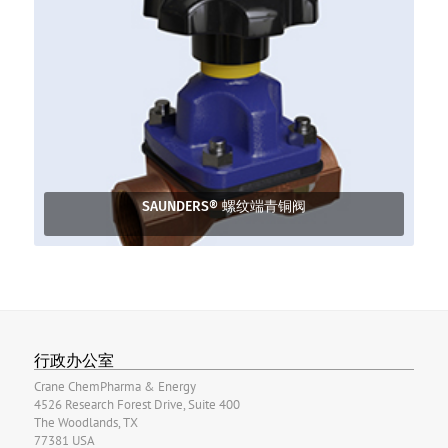
SAUNDERS® 螺纹端青铜阀
行政办公室
Crane ChemPharma & Energy
4526 Research Forest Drive, Suite 400
The Woodlands, TX
77381 USA