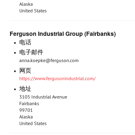
Alaska
United States
Ferguson Industrial Group (Fairbanks)
电话
电子邮件
anna.koepke@ferguson.com
网页
https://www.fergusonindustrial.com/
地址
3105 Industrial Avenue
Fairbanks
99701
Alaska
United States