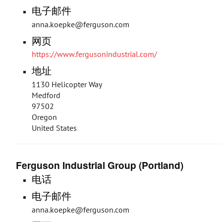
电子邮件
anna.koepke@ferguson.com
网页
https://www.fergusonindustrial.com/
地址
1130 Helicopter Way
Medford
97502
Oregon
United States
Ferguson Industrial Group (Portland)
电话
电子邮件
anna.koepke@ferguson.com