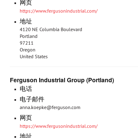
网页
https://www.fergusonindustrial.com/
地址
4120 NE Columbia Boulevard
Portland
97211
Oregon
United States
Ferguson Industrial Group (Portland)
电话
电子邮件
anna.koepke@ferguson.com
网页
https://www.fergusonindustrial.com/
地址