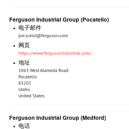
Ferguson Industrial Group (Pocatello)
电子邮件
joe.scelzi@ferguson.com
网页
https://www.fergusonindustrial.com/
地址
1063 West Alameda Road
Pocatello
83201
Idaho
United States
Ferguson Industrial Group (Medford)
电话