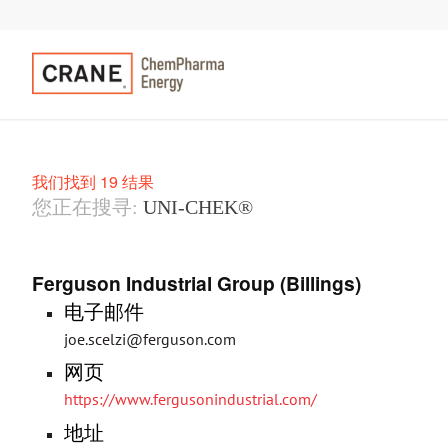
我们找到 19 结果
您正在搜寻:
UNI-CHEK®
Ferguson Industrial Group (Billings)
电子邮件
joe.scelzi@ferguson.com
网页
https://www.fergusonindustrial.com/
地址