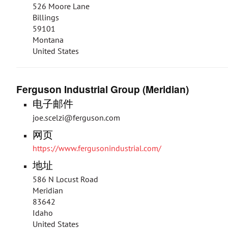
526 Moore Lane
Billings
59101
Montana
United States
Ferguson Industrial Group (Meridian)
电子邮件
joe.scelzi@ferguson.com
网页
https://www.fergusonindustrial.com/
地址
586 N Locust Road
Meridian
83642
Idaho
United States