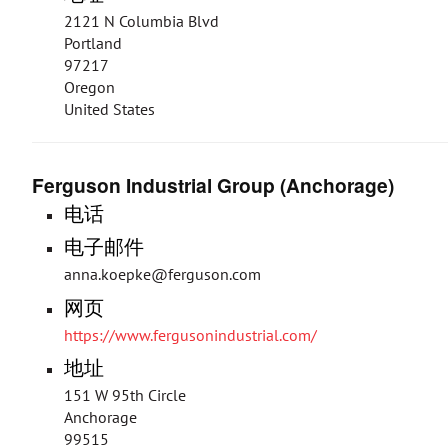
2121 N Columbia Blvd
Portland
97217
Oregon
United States
Ferguson Industrial Group (Anchorage)
电话
电子邮件
anna.koepke@ferguson.com
网页
https://www.fergusonindustrial.com/
地址
151 W 95th Circle
Anchorage
99515