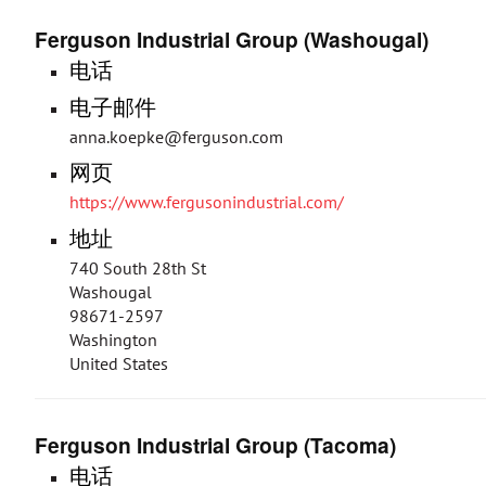
Ferguson Industrial Group (Washougal)
电话
电子邮件
anna.koepke@ferguson.com
网页
https://www.fergusonindustrial.com/
地址
740 South 28th St
Washougal
98671-2597
Washington
United States
Ferguson Industrial Group (Tacoma)
电话